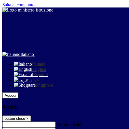
Salta al contenuto
Italiano
Italiano
English
Español
عربى
Shqiptare
Accedi
Accedi
button close
×
Nome Utente