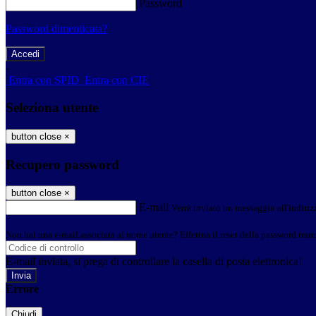
Password
Password dimenticata?
-
Entra con SPID
Entra con CIE
Seleziona utente
button close
×
Recupero password
button close
×
E-mail
Verrà inviato un messaggio all'indirizz
Non hai una e-mail associata al nome utente? Effettua il reset della password tram
E-mail inviata, si prega di controllare la casella di posta elettronica!
Errore
Chiudi