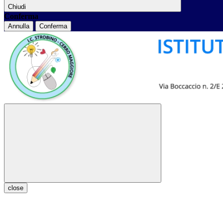
Chiudi
Conferma
Annulla
Conferma
close