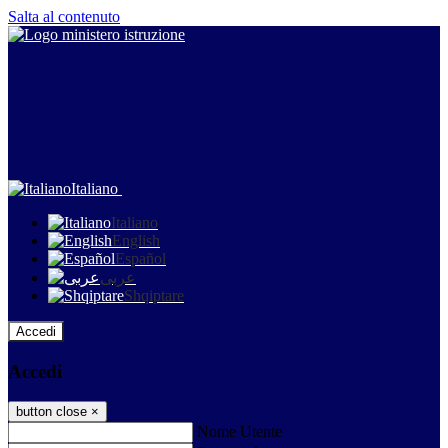
Salta al contenuto
Italiano
Italiano
English
Español
عربى
Shqiptare
Accedi
Accedi
button close
×
Nome Utente