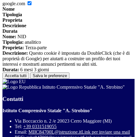
google.com
Nome
Tipologia
Proprieta
Descrizione
Durata
Nome:
NID
Tipologia:
analitico
Proprieta:
Terza-parte
Descrizione:
Questo cookie è impostato da DoubleClick (che è di
proprietà di Google) per aiutarti a costruire un profilo dei tuoi
interessi e mostrarti annunci pertinenti su altri siti.
Durata:
6 mesi 3 giorni
Accetta tutti
Salva le preferenze
Istituto Comprensivo Statale "A. Strobino"
Contatti
Istituto Comprensivo Statale "A. Strobino"
Via Boccaccio n. 2 /e 20023 Cerro Maggiore (MI)
Tel:
+39 0331519055
Email:
MIIC84700L@istruzione.it
Link per inviare una mail