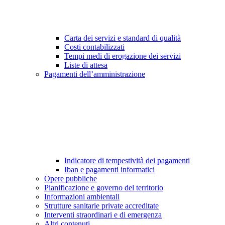
Carta dei servizi e standard di qualità
Costi contabilizzati
Tempi medi di erogazione dei servizi
Liste di attesa
Pagamenti dell’amministrazione
Indicatore di tempestività dei pagamenti
Iban e pagamenti informatici
Opere pubbliche
Pianificazione e governo del territorio
Informazioni ambientali
Strutture sanitarie private accreditate
Interventi straordinari e di emergenza
Altri contenuti