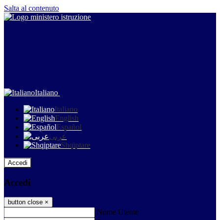
Salta al contenuto
Italiano
Italiano
English
Español
عربى
Shqiptare
Accedi
Accedi
button close
×
Nome Utente