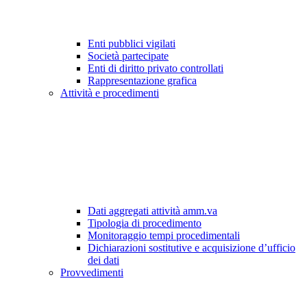
Enti pubblici vigilati
Società partecipate
Enti di diritto privato controllati
Rappresentazione grafica
Attività e procedimenti
Dati aggregati attività amm.va
Tipologia di procedimento
Monitoraggio tempi procedimentali
Dichiarazioni sostitutive e acquisizione d’ufficio
dei dati
Provvedimenti