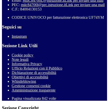
Email:
MIIC84700L@istruzione.it
Link per inviare una mail
PEC:
miic84700l@pec.istruzione.it
Link per inviare una mail
C.F.: 84004130153
CODICE UNIVOCO per fatturazione elettronica UF74YM
Seguici su
Instagram
Sezione Link Utili
Cookie policy
Note legali
Informativa Privacy
Ufficio Relazioni con il Pubblico
Dichiarazione di accessibilità
Obiettivi di accessibilità
Whistleblowing
Gestione consensi cookie
Amministrazione trasparente
Pagina visualizzata
842
volte
Sezione Copyright