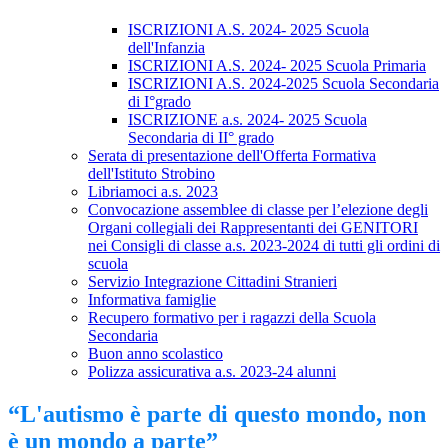
ISCRIZIONI A.S. 2024- 2025 Scuola
dell'Infanzia
ISCRIZIONI A.S. 2024- 2025 Scuola Primaria
ISCRIZIONI A.S. 2024-2025 Scuola Secondaria
di I°grado
ISCRIZIONE a.s. 2024- 2025 Scuola
Secondaria di II° grado
Serata di presentazione dell'Offerta Formativa
dell'Istituto Strobino
Libriamoci a.s. 2023
Convocazione assemblee di classe per l’elezione degli
Organi collegiali dei Rappresentanti dei GENITORI
nei Consigli di classe a.s. 2023-2024 di tutti gli ordini di
scuola
Servizio Integrazione Cittadini Stranieri
Informativa famiglie
Recupero formativo per i ragazzi della Scuola
Secondaria
Buon anno scolastico
Polizza assicurativa a.s. 2023-24 alunni
“L'autismo è parte di questo mondo, non
è un mondo a parte”