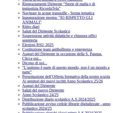
Ringraziamenti Dirigente "Storie di mafia e di
ingiustizia RicordaTela”
Navigare in acque tranquille - Serata tematica
Inaugurazione mostra: "IO RISPETTO GLI
ANIMALI"
Ritiro diari
Saluti del Dirigente Scolastico
Sospensione attività didattiche e chiusura uffici
segreteria
Elezioni RSU 2025
Costituzione team antibullismo e emergenza
Auguri del Dirigente in occasione della S. Pasqua.
Clicca qui...
Dicono di noi...
“L'autismo è parte di questo mondo, non è un mondo a
parte”
Presentazione dell’Offerta formativa della nostra scuola
Ai genitori dei nuovi iscritti Anno Scolastico 25/26
Auguri del Dirigente
Saluti del nuovo Dirigente
Anno Scolastico 24/25
Distribuzione diario scolastico A.S.2024/2025
Pubblicazione avviso cedole librarie digitalizzate - anno
scolastico 2024/25
Pubblicazione elenchi classi prime A.S.2024/2025