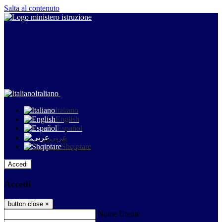
Salta al contenuto
Italiano
Italiano
English
Español
عربى
Shqiptare
Accedi
Accedi
button close
×
Nome Utente