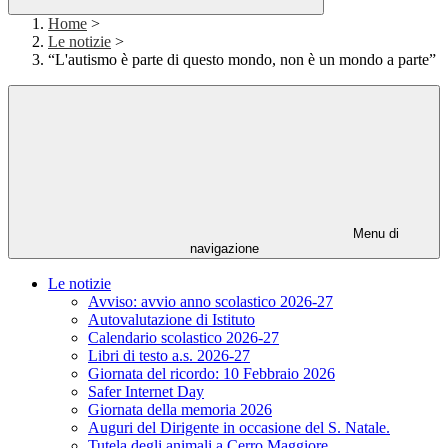
Home
>
Le notizie
>
“L'autismo è parte di questo mondo, non è un mondo a parte”
Menu di
navigazione
Le notizie
Avviso: avvio anno scolastico 2026-27
Autovalutazione di Istituto
Calendario scolastico 2026-27
Libri di testo a.s. 2026-27
Giornata del ricordo: 10 Febbraio 2026
Safer Internet Day
Giornata della memoria 2026
Auguri del Dirigente in occasione del S. Natale.
Tutela degli animali a Cerro Maggiore