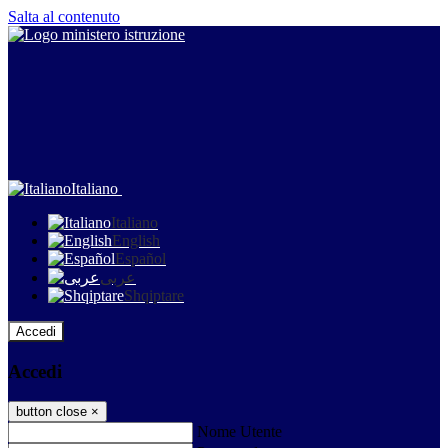
Salta al contenuto
Italiano
Italiano
English
Español
عربى
Shqiptare
Accedi
Accedi
button close
×
Nome Utente