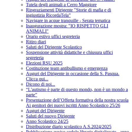
Tutela degli animali a Cerro Maggiore
Ringraziamenti Dirigente "Storie di mafia e di
ingiustizia RicordaTela”
Navigare in acque tranquille - Serata tematica
Inaugurazione mostra: "IO RISPETTO GLI
ANIMALI"
Orario estivo uffici segreteria
Ritiro diari
Saluti del Dirigente Scolastico
Sospensione attività didattiche e chiusura uffici
segreteria
Elezioni RSU 2025
Costituzione team antibullismo e emergenza
Auguri del Dirigente in occasione della S. Pasqua.
Clicca qui...
Dicono di noi...
“L'autismo è parte di questo mondo, non è un mondo a
parte”
Presentazione dell’Offerta formativa della nostra scuola
Ai genitori dei nuovi iscritti Anno Scolastico 25/26
Auguri del Dirigente
Saluti del nuovo Dirigente
Anno Scolastico 24/25
Distribuzione diario scolastico A.S.2024/2025
Pubblicazione avviso cedole librarie digitalizzate - anno