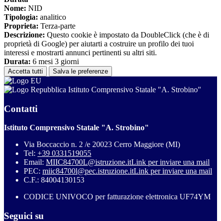
Nome:
NID
Tipologia:
analitico
Proprieta:
Terza-parte
Descrizione:
Questo cookie è impostato da DoubleClick (che è di
proprietà di Google) per aiutarti a costruire un profilo dei tuoi
interessi e mostrarti annunci pertinenti su altri siti.
Durata:
6 mesi 3 giorni
Accetta tutti
Salva le preferenze
Istituto Comprensivo Statale "A. Strobino"
Contatti
Istituto Comprensivo Statale "A. Strobino"
Via Boccaccio n. 2 /e 20023 Cerro Maggiore (MI)
Tel:
+39 0331519055
Email:
MIIC84700L@istruzione.it
Link per inviare una mail
PEC:
miic84700l@pec.istruzione.it
Link per inviare una mail
C.F.: 84004130153
CODICE UNIVOCO per fatturazione elettronica UF74YM
Seguici su