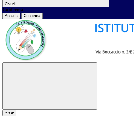
Chiudi
Conferma
Annulla
Conferma
close