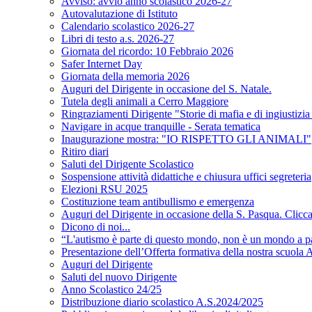
Avviso: avvio anno scolastico 2026-27
Autovalutazione di Istituto
Calendario scolastico 2026-27
Libri di testo a.s. 2026-27
Giornata del ricordo: 10 Febbraio 2026
Safer Internet Day
Giornata della memoria 2026
Auguri del Dirigente in occasione del S. Natale.
Tutela degli animali a Cerro Maggiore
Ringraziamenti Dirigente "Storie di mafia e di ingiustizi
Navigare in acque tranquille - Serata tematica
Inaugurazione mostra: "IO RISPETTO GLI ANIMALI"
Ritiro diari
Saluti del Dirigente Scolastico
Sospensione attività didattiche e chiusura uffici segreteria
Elezioni RSU 2025
Costituzione team antibullismo e emergenza
Auguri del Dirigente in occasione della S. Pasqua. Clicca 
Dicono di noi...
“L'autismo è parte di questo mondo, non è un mondo a p
Presentazione dell’Offerta formativa della nostra scuola A
Auguri del Dirigente
Saluti del nuovo Dirigente
Anno Scolastico 24/25
Distribuzione diario scolastico A.S.2024/2025