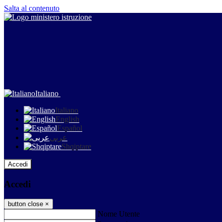
Salta al contenuto
Italiano
Italiano
English
Español
عربى
Shqiptare
Accedi
Accedi
button close
×
Nome Utente