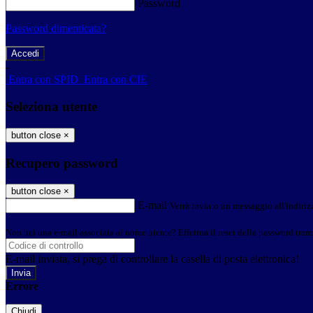
Password
Password dimenticata?
-
Entra con SPID
Entra con CIE
Seleziona utente
button close
×
Recupero password
button close
×
E-mail
Verrà inviato un messaggio all'indirizz
Non hai una e-mail associata al nome utente? Effettua il reset della password tram
E-mail inviata, si prega di controllare la casella di posta elettronica!
Errore
Chiudi