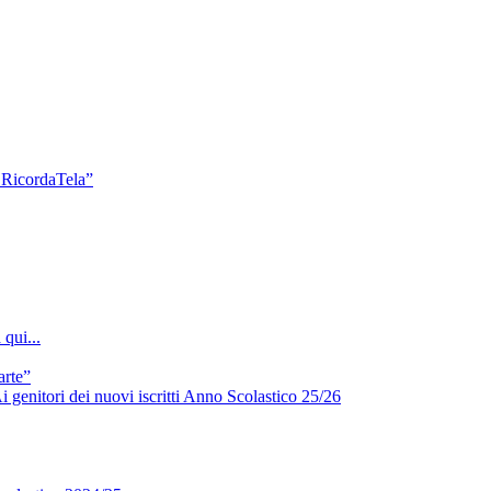
a RicordaTela”
qui...
arte”
i genitori dei nuovi iscritti Anno Scolastico 25/26