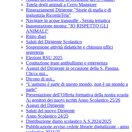
Tutela degli animali a Cerro Maggiore
Ringraziamenti Dirigente "Storie di mafia e di
ingiustizia RicordaTela”
Navigare in acque tranquille - Serata tematica
Inaugurazione mostra: "IO RISPETTO GLI
ANIMALI"
Ritiro diari
Saluti del Dirigente Scolastico
Sospensione attività didattiche e chiusura uffici
segreteria
Elezioni RSU 2025
Costituzione team antibullismo e emergenza
Auguri del Dirigente in occasione della S. Pasqua.
Clicca qui...
Dicono di noi...
“L'autismo è parte di questo mondo, non è un mondo a
parte”
Presentazione dell’Offerta formativa della nostra scuola
Ai genitori dei nuovi iscritti Anno Scolastico 25/26
Auguri del Dirigente
Saluti del nuovo Dirigente
Anno Scolastico 24/25
Distribuzione diario scolastico A.S.2024/2025
Pubblicazione avviso cedole librarie digitalizzate - anno
scolastico 2024/25