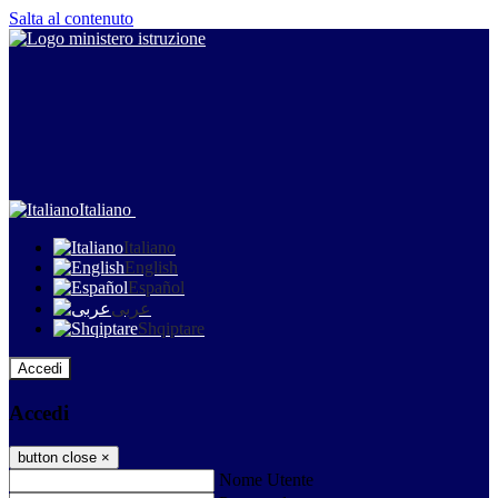
Salta al contenuto
Italiano
Italiano
English
Español
عربى
Shqiptare
Accedi
Accedi
button close
×
Nome Utente