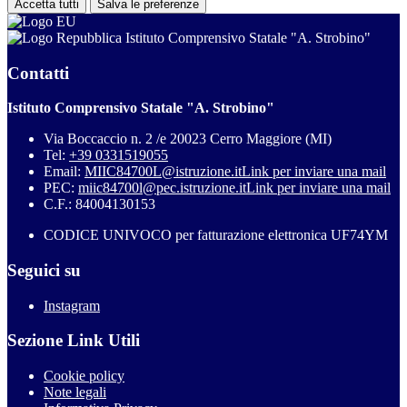
Accetta tutti
Salva le preferenze
Istituto Comprensivo Statale "A. Strobino"
Contatti
Istituto Comprensivo Statale "A. Strobino"
Via Boccaccio n. 2 /e 20023 Cerro Maggiore (MI)
Tel:
+39 0331519055
Email:
MIIC84700L@istruzione.it
Link per inviare una mail
PEC:
miic84700l@pec.istruzione.it
Link per inviare una mail
C.F.: 84004130153
CODICE UNIVOCO per fatturazione elettronica UF74YM
Seguici su
Instagram
Sezione Link Utili
Cookie policy
Note legali