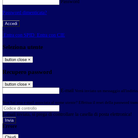
Password
Password dimenticata?
-
Entra con SPID
Entra con CIE
Seleziona utente
button close
×
Recupero password
button close
×
E-mail
Verrà inviato un messaggio all'indirizz
Non hai una e-mail associata al nome utente? Effettua il reset della password tram
E-mail inviata, si prega di controllare la casella di posta elettronica!
Errore
Chiudi