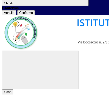
Chiudi
Conferma
Annulla
Conferma
close