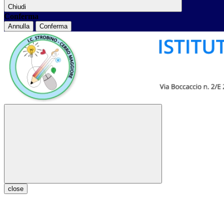
Chiudi
Conferma
Annulla
Conferma
close