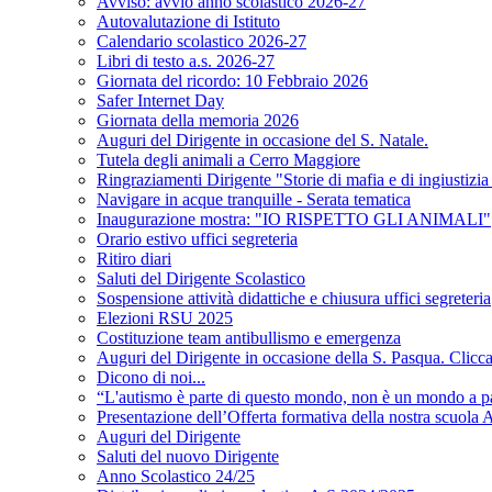
Avviso: avvio anno scolastico 2026-27
Autovalutazione di Istituto
Calendario scolastico 2026-27
Libri di testo a.s. 2026-27
Giornata del ricordo: 10 Febbraio 2026
Safer Internet Day
Giornata della memoria 2026
Auguri del Dirigente in occasione del S. Natale.
Tutela degli animali a Cerro Maggiore
Ringraziamenti Dirigente "Storie di mafia e di ingiustizi
Navigare in acque tranquille - Serata tematica
Inaugurazione mostra: "IO RISPETTO GLI ANIMALI"
Orario estivo uffici segreteria
Ritiro diari
Saluti del Dirigente Scolastico
Sospensione attività didattiche e chiusura uffici segreteria
Elezioni RSU 2025
Costituzione team antibullismo e emergenza
Auguri del Dirigente in occasione della S. Pasqua. Clicca 
Dicono di noi...
“L'autismo è parte di questo mondo, non è un mondo a p
Presentazione dell’Offerta formativa della nostra scuola A
Auguri del Dirigente
Saluti del nuovo Dirigente
Anno Scolastico 24/25