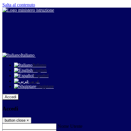
Salta al contenuto
Italiano
Italiano
English
Español
عربى
Shqiptare
Accedi
Accedi
button close
×
Nome Utente