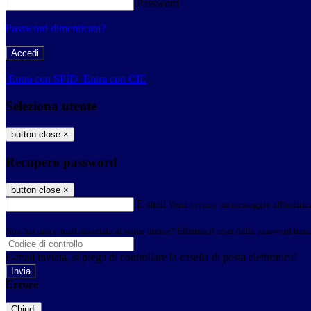
Password
Password dimenticata?
-
Entra con SPID
Entra con CIE
Seleziona utente
button close
×
Recupero password
button close
×
E-mail
Verrà inviato un messaggio all'indirizz
Non hai una e-mail associata al nome utente? Effettua il reset della password tram
E-mail inviata, si prega di controllare la casella di posta elettronica!
Errore
Chiudi