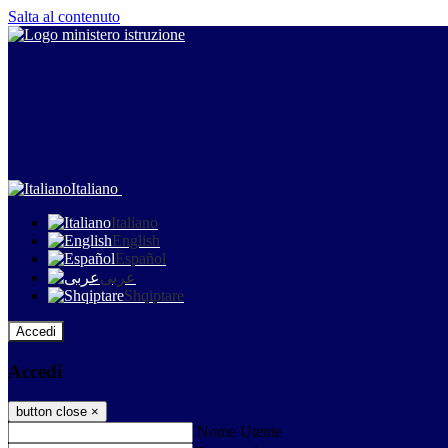
Salta al contenuto
Italiano
Italiano
English
Español
عربى
Shqiptare
Accedi
Accedi
button close
×
Nome Utente