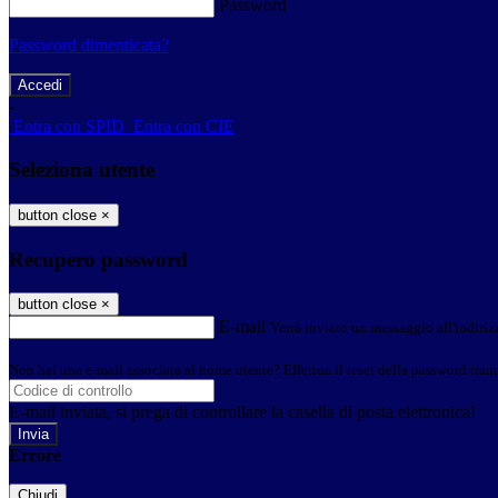
Password
Password dimenticata?
-
Entra con SPID
Entra con CIE
Seleziona utente
button close
×
Recupero password
button close
×
E-mail
Verrà inviato un messaggio all'indirizz
Non hai una e-mail associata al nome utente? Effettua il reset della password tram
E-mail inviata, si prega di controllare la casella di posta elettronica!
Errore
Chiudi