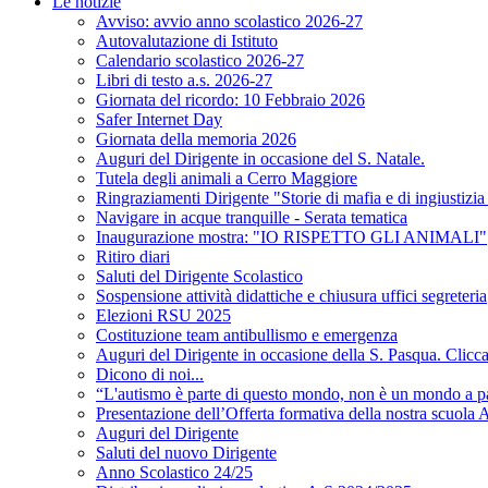
Le notizie
Avviso: avvio anno scolastico 2026-27
Autovalutazione di Istituto
Calendario scolastico 2026-27
Libri di testo a.s. 2026-27
Giornata del ricordo: 10 Febbraio 2026
Safer Internet Day
Giornata della memoria 2026
Auguri del Dirigente in occasione del S. Natale.
Tutela degli animali a Cerro Maggiore
Ringraziamenti Dirigente "Storie di mafia e di ingiustizi
Navigare in acque tranquille - Serata tematica
Inaugurazione mostra: "IO RISPETTO GLI ANIMALI"
Ritiro diari
Saluti del Dirigente Scolastico
Sospensione attività didattiche e chiusura uffici segreteria
Elezioni RSU 2025
Costituzione team antibullismo e emergenza
Auguri del Dirigente in occasione della S. Pasqua. Clicca 
Dicono di noi...
“L'autismo è parte di questo mondo, non è un mondo a p
Presentazione dell’Offerta formativa della nostra scuola A
Auguri del Dirigente
Saluti del nuovo Dirigente
Anno Scolastico 24/25