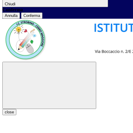
Chiudi
Conferma
Annulla
Conferma
close