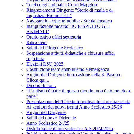
Tutela degli animali a Cerro Maggiore
Ringraziamenti Dirigente "Storie di mafia e di
ingiustizia RicordaTela”
Navigare in acque tranquille - Serata tematica
Inaugurazione mostra: "IO RISPETTO GLI
ANIMALI"
Orario estivo uffici segreteria
Ritiro diari
Saluti del Dirigente Scolastico
Sospensione attività didattiche e chiusura uffici
segreteria
Elezioni RSU 2025
Costituzione team antibullismo e emergenza
Auguri del Dirigente in occasione della S. Pasqua.
Clicca qui...
Dicono di noi...
“L'autismo è parte di questo mondo, non è un mondo a
parte”
Presentazione dell’Offerta formativa della nostra scuola
Ai genitori dei nuovi iscritti Anno Scolastico 25/26
Auguri del Dirigente
Saluti del nuovo Dirigente
Anno Scolastico 24/25
Distribuzione diario scolastico A.S.2024/2025
Pubblicazione avviso cedole librarie digitalizzate - anno