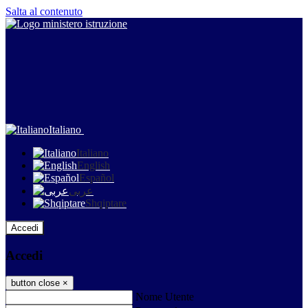
Salta al contenuto
Italiano
Italiano
English
Español
عربى
Shqiptare
Accedi
Accedi
button close
×
Nome Utente