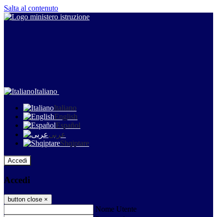
Salta al contenuto
Italiano
Italiano
English
Español
عربى
Shqiptare
Accedi
Accedi
button close
×
Nome Utente