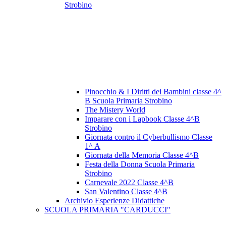
Strobino
Pinocchio & I Diritti dei Bambini classe 4^
B Scuola Primaria Strobino
The Mistery World
Imparare con i Lapbook Classe 4^B
Strobino
Giornata contro il Cyberbullismo Classe
1^ A
Giornata della Memoria Classe 4^B
Festa della Donna Scuola Primaria
Strobino
Carnevale 2022 Classe 4^B
San Valentino Classe 4^B
Archivio Esperienze Didattiche
SCUOLA PRIMARIA "CARDUCCI"