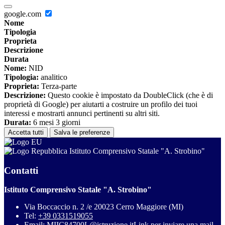
google.com
Nome
Tipologia
Proprieta
Descrizione
Durata
Nome:
NID
Tipologia:
analitico
Proprieta:
Terza-parte
Descrizione:
Questo cookie è impostato da DoubleClick (che è di
proprietà di Google) per aiutarti a costruire un profilo dei tuoi
interessi e mostrarti annunci pertinenti su altri siti.
Durata:
6 mesi 3 giorni
Accetta tutti
Salva le preferenze
Istituto Comprensivo Statale "A. Strobino"
Contatti
Istituto Comprensivo Statale "A. Strobino"
Via Boccaccio n. 2 /e 20023 Cerro Maggiore (MI)
Tel:
+39 0331519055
Email:
MIIC84700L@istruzione.it
Link per inviare una mail