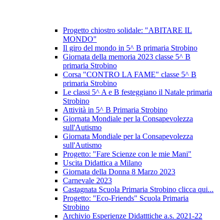
Progetto chiostro solidale: "ABITARE IL
MONDO"
Il giro del mondo in 5^ B primaria Strobino
Giornata della memoria 2023 classe 5^ B
primaria Strobino
Corsa "CONTRO LA FAME" classe 5^ B
primaria Strobino
Le classi 5^ A e B festeggiano il Natale primaria
Strobino
Attività in 5^ B Primaria Strobino
Giornata Mondiale per la Consapevolezza
sull'Autismo
Giornata Mondiale per la Consapevolezza
sull'Autismo
Progetto: "Fare Scienze con le mie Mani"
Uscita Didattica a Milano
Giornata della Donna 8 Marzo 2023
Carnevale 2023
Castagnata Scuola Primaria Strobino clicca qui...
Progetto: "Eco-Friends" Scuola Primaria
Strobino
Archivio Esperienze Didatttiche a.s. 2021-22