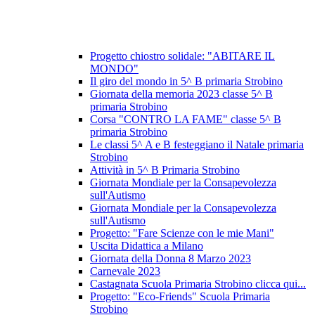
Progetto chiostro solidale: "ABITARE IL
MONDO"
Il giro del mondo in 5^ B primaria Strobino
Giornata della memoria 2023 classe 5^ B
primaria Strobino
Corsa "CONTRO LA FAME" classe 5^ B
primaria Strobino
Le classi 5^ A e B festeggiano il Natale primaria
Strobino
Attività in 5^ B Primaria Strobino
Giornata Mondiale per la Consapevolezza
sull'Autismo
Giornata Mondiale per la Consapevolezza
sull'Autismo
Progetto: "Fare Scienze con le mie Mani"
Uscita Didattica a Milano
Giornata della Donna 8 Marzo 2023
Carnevale 2023
Castagnata Scuola Primaria Strobino clicca qui...
Progetto: "Eco-Friends" Scuola Primaria
Strobino