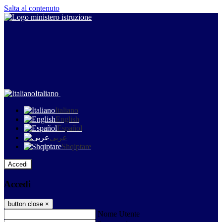
Salta al contenuto
Italiano
Italiano
English
Español
عربى
Shqiptare
Accedi
Accedi
button close
×
Nome Utente