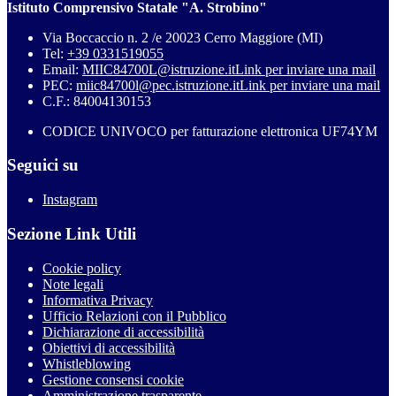
Istituto Comprensivo Statale "A. Strobino"
Via Boccaccio n. 2 /e 20023 Cerro Maggiore (MI)
Tel:
+39 0331519055
Email:
MIIC84700L@istruzione.it
Link per inviare una mail
PEC:
miic84700l@pec.istruzione.it
Link per inviare una mail
C.F.: 84004130153
CODICE UNIVOCO per fatturazione elettronica UF74YM
Seguici su
Instagram
Sezione Link Utili
Cookie policy
Note legali
Informativa Privacy
Ufficio Relazioni con il Pubblico
Dichiarazione di accessibilità
Obiettivi di accessibilità
Whistleblowing
Gestione consensi cookie
Amministrazione trasparente