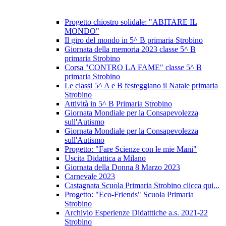
Progetto chiostro solidale: "ABITARE IL
MONDO"
Il giro del mondo in 5^ B primaria Strobino
Giornata della memoria 2023 classe 5^ B
primaria Strobino
Corsa "CONTRO LA FAME" classe 5^ B
primaria Strobino
Le classi 5^ A e B festeggiano il Natale primaria
Strobino
Attività in 5^ B Primaria Strobino
Giornata Mondiale per la Consapevolezza
sull'Autismo
Giornata Mondiale per la Consapevolezza
sull'Autismo
Progetto: "Fare Scienze con le mie Mani"
Uscita Didattica a Milano
Giornata della Donna 8 Marzo 2023
Carnevale 2023
Castagnata Scuola Primaria Strobino clicca qui...
Progetto: "Eco-Friends" Scuola Primaria
Strobino
Archivio Esperienze Didatttiche a.s. 2021-22
Strobino