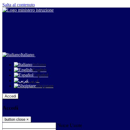
Salta al contenuto
Italiano
Italiano
English
Español
عربى
Shqiptare
Accedi
Accedi
button close
×
Nome Utente