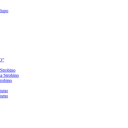
alupo
DO"
 Strobino
 Strobino
trobino
tismo
tismo