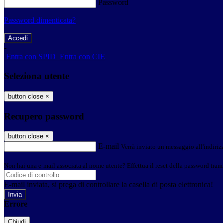
Password
Password dimenticata?
-
Entra con SPID
Entra con CIE
Seleziona utente
button close
×
Recupero password
button close
×
E-mail
Verrà inviato un messaggio all'indirizz
Non hai una e-mail associata al nome utente? Effettua il reset della password tram
E-mail inviata, si prega di controllare la casella di posta elettronica!
Errore
Chiudi