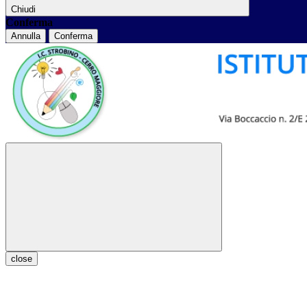
Chiudi
Conferma
Annulla
Conferma
close