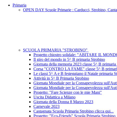
Primaria
OPEN DAY Scuole Primarie : Carducci, Strobino, Cant
SCUOLA PRIMARIA "STROBINO"
Progetto chiostro solidale: "ABITARE IL MON
Il giro del mondo in 5^ B primaria Strobino
Giornata della memoria 2023 classe 5^ B primaria
Corsa "CONTRO LA FAME" classe 5^ B primaria
Le classi 5^ A e B festeggiano il Natale primaria S
Attività in 5^ B Primaria Strobino
Giornata Mondiale per la Consapevolezza sull'Au
Giornata Mondiale per la Consapevolezza sull'Au
Progetto: "Fare Scienze con le mie Mani"
Uscita Didattica a Milano
Giornata della Donna 8 Marzo 2023
Carnevale 2023
Castagnata Scuola Primaria Strobino clicca qui...
Progetto: "Eco-Friends" Scuola Primaria Strobino