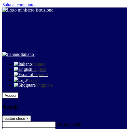
Salta al contenuto
Italiano
Italiano
English
Español
عربى
Shqiptare
Accedi
Accedi
button close
×
Nome Utente