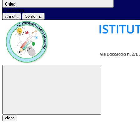
Chiudi
Conferma
Annulla
Conferma
close