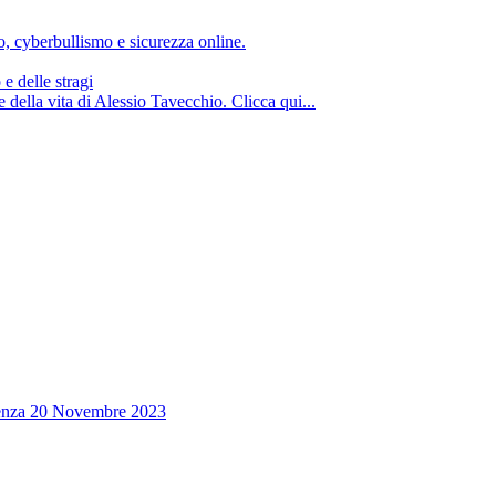
o, cyberbullismo e sicurezza online.
e delle stragi
la vita di Alessio Tavecchio. Clicca qui...
escenza 20 Novembre 2023