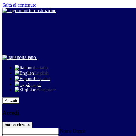
Salta al contenuto
Italiano
Italiano
English
Español
عربى
Shqiptare
Accedi
Accedi
button close
×
Nome Utente