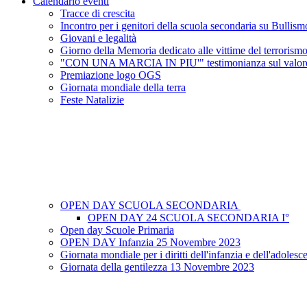
Calendario eventi
Tracce di crescita
Incontro per i genitori della scuola secondaria su Bullism
Giovani e legalità
Giorno della Memoria dedicato alle vittime del terrorismo 
"CON UNA MARCIA IN PIU'" testimonianza sul valore del
Premiazione logo OGS
Giornata mondiale della terra
Feste Natalizie
OPEN DAY SCUOLA SECONDARIA
OPEN DAY 24 SCUOLA SECONDARIA I°
Open day Scuole Primaria
OPEN DAY Infanzia 25 Novembre 2023
Giornata mondiale per i diritti dell'infanzia e dell'adol
Giornata della gentilezza 13 Novembre 2023