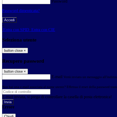
Password
Password dimenticata?
-
Entra con SPID
Entra con CIE
Seleziona utente
button close
×
Recupero password
button close
×
E-mail
Verrà inviato un messaggio all'indirizz
Non hai una e-mail associata al nome utente? Effettua il reset della password tram
E-mail inviata, si prega di controllare la casella di posta elettronica!
Errore
Chiudi