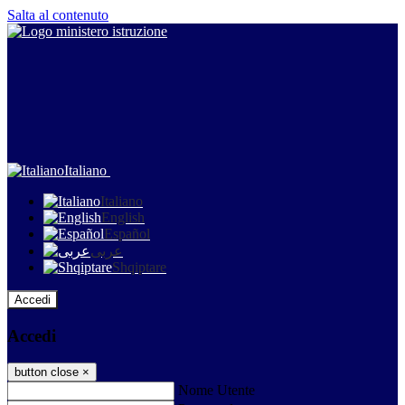
Salta al contenuto
Italiano
Italiano
English
Español
عربى
Shqiptare
Accedi
Accedi
button close
×
Nome Utente