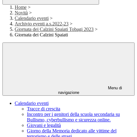
Home
>
Novità
>
Calendario eventi
>
Archivio eventi a.s.2022-23
>
Giornata dei Calzini Spaiati Tobagi 2023
>
Giornata dei Calzini Spaiati
Menu di
navigazione
Calendario eventi
Tracce di crescita
Incontro per i genitori della scuola secondaria su
Bullismo, cyberbullismo e sicurezza online.
Giovani e legalità
Giorno della Memoria dedicato alle vittime del
terrorismo e delle stragi