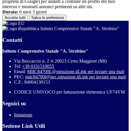
proprietà di Google) per aiutarti a costruire un profilo dei tuoi
interessi e mostrarti annunci pertinenti su altri siti.
Durata:
6 mesi 3 giorni
Accetta tutti
Salva le preferenze
Istituto Comprensivo Statale "A. Strobino"
Contatti
Istituto Comprensivo Statale "A. Strobino"
Via Boccaccio n. 2 /e 20023 Cerro Maggiore (MI)
Tel:
+39 0331519055
Email:
MIIC84700L@istruzione.it
Link per inviare una mail
PEC:
miic84700l@pec.istruzione.it
Link per inviare una mail
C.F.: 84004130153
CODICE UNIVOCO per fatturazione elettronica UF74YM
Seguici su
Instagram
Sezione Link Utili