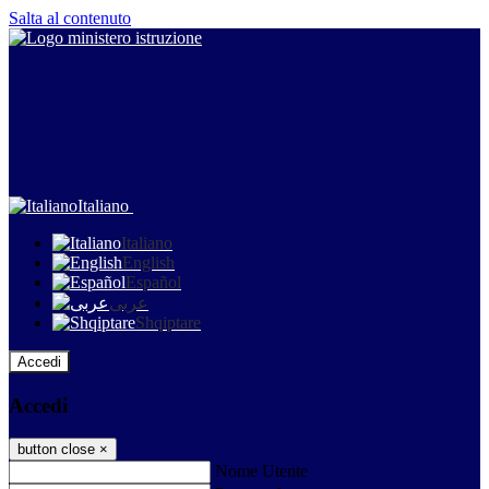
Salta al contenuto
Italiano
Italiano
English
Español
عربى
Shqiptare
Accedi
Accedi
button close
×
Nome Utente