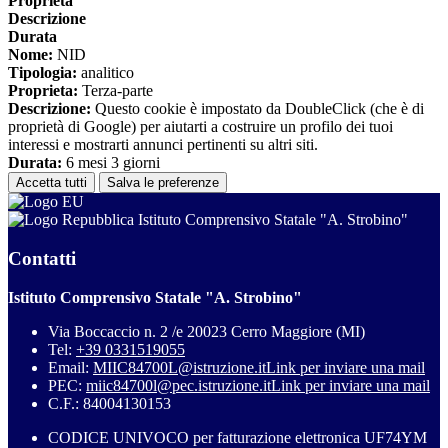
Proprieta
Descrizione
Durata
Nome:
NID
Tipologia:
analitico
Proprieta:
Terza-parte
Descrizione:
Questo cookie è impostato da DoubleClick (che è di
proprietà di Google) per aiutarti a costruire un profilo dei tuoi
interessi e mostrarti annunci pertinenti su altri siti.
Durata:
6 mesi 3 giorni
Accetta tutti
Salva le preferenze
Istituto Comprensivo Statale "A. Strobino"
Contatti
Istituto Comprensivo Statale "A. Strobino"
Via Boccaccio n. 2 /e 20023 Cerro Maggiore (MI)
Tel:
+39 0331519055
Email:
MIIC84700L@istruzione.it
Link per inviare una mail
PEC:
miic84700l@pec.istruzione.it
Link per inviare una mail
C.F.: 84004130153
CODICE UNIVOCO per fatturazione elettronica UF74YM