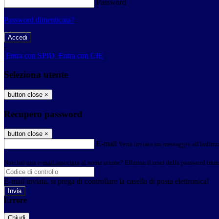
Password
Password dimenticata?
-
Entra con SPID
Entra con CIE
Seleziona utente
button close
×
Recupero password
button close
×
E-mail
Verrà inviato un messaggio all'indirizz
Non hai una e-mail associata al nome utente? Effettua il reset della password tram
E-mail inviata, si prega di controllare la casella di posta elettronica!
Errore
Chiudi