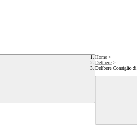
Home
>
Delibere
>
Delibere Consiglio di 