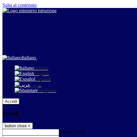
Salta al contenuto
Italiano
Italiano
English
Español
عربى
Shqiptare
Accedi
Accedi
button close
×
Nome Utente