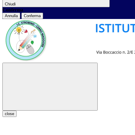
Chiudi
Conferma
Annulla
Conferma
close