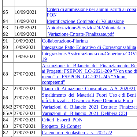
Criteri di ammissione per alunni iscritti ai corsi
95
10/09/2021
PON
94
10/09/2021
Identificazione-Comitato-di-Valutazione
93
10/09/2021
Autorizzazione-Servizio-Di-Volontariato.
92
10/09/2021
Variazione-Entrate-Finalizzate.pdf
91
10/09/2021
Collaborazione-Plurima
90
10/09/2021
Integrazioe-Patto-Educativo-di-Corresponsabilita
Integrazione-Assicurazione-con-Copertura-COV
89
10/09/2021
19
Assunzione_in_Bilancio_del_Finanziamento_Rel
ai Progetti: FSEPON_LO-2021-209 "Non uno d
88
27/07/2021
meno" e FSEPON_LO-2021-245 "Alunni
competenti"
87
27/07/2021
Piano_di_Attuazione_Consuntivo_A.S. 2020/21
Smaltimento_dei_Materiali_Fuori_Uso e di Beni
86
27/07/2021
più Utilizzati -_Discarico Bene Denuncia Furto
85/B
27/07/2021
Variazioni_di_Bilancio_2021_Eentrate_Finaizzat
85/A
27/07/2021
Variazioni_di_Bilancio_2021_Delibera CDI
84
27/07/2021
Criteri_Esperti_PON
83
27/07/2021
Progetto_Ri-Connet
82
27/07/2021
Calendario_Scolastico_a.s._2021/22