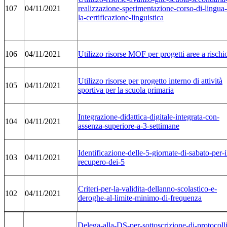
107
04/11/2021
realizzazione-sperimentazione-corso-di-lingua-
la-certificazione-linguistica
106
04/11/2021
Utilizzo risorse MOF per progetti aree a rischi
Utilizzo risorse per progetto interno di attività
105
04/11/2021
sportiva per la scuola primaria
Integrazione-didattica-digitale-integrata-con-
104
04/11/2021
assenza-superiore-a-3-settimane
Identificazione-delle-5-giornate-di-sabato-per-i
103
04/11/2021
recupero-dei-5
Criteri-per-la-validita-dellanno-scolastico-e-
102
04/11/2021
deroghe-al-limite-minimo-di-frequenza
Delega-alla-DS-per-sottoscrizione-di-protocolli