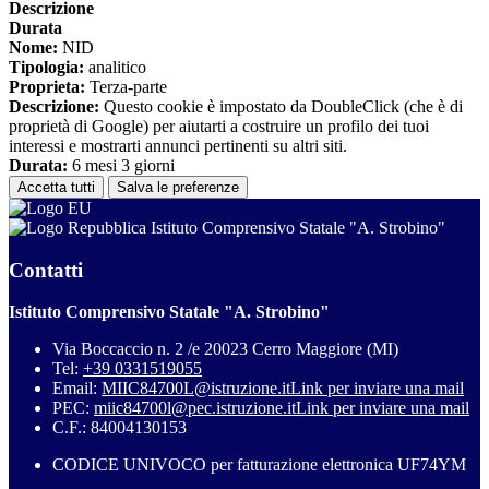
Descrizione
Durata
Nome:
NID
Tipologia:
analitico
Proprieta:
Terza-parte
Descrizione:
Questo cookie è impostato da DoubleClick (che è di
proprietà di Google) per aiutarti a costruire un profilo dei tuoi
interessi e mostrarti annunci pertinenti su altri siti.
Durata:
6 mesi 3 giorni
Accetta tutti
Salva le preferenze
Istituto Comprensivo Statale "A. Strobino"
Contatti
Istituto Comprensivo Statale "A. Strobino"
Via Boccaccio n. 2 /e 20023 Cerro Maggiore (MI)
Tel:
+39 0331519055
Email:
MIIC84700L@istruzione.it
Link per inviare una mail
PEC:
miic84700l@pec.istruzione.it
Link per inviare una mail
C.F.: 84004130153
CODICE UNIVOCO per fatturazione elettronica UF74YM