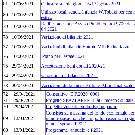
81
10/06/2021
Chiusura scuola giorni 16-17 agosto 2021
Utilizzo locali scuola Infanzia W.Tobagi per cent
80
10/06/2021
estivo
Ratifica adesione Avviso Pubblico prot.9709 del 
79
10/06/2021
04-2021
78
10/06/2021
Variazione di bilancio 2021
77
10/06/2021
Variazioni di bilancio Entrate MIUR finalizzate
76
10/06/2021
Piano per l'estate 2021
75
29/04/2021
Accettazione beni donati 2020-21
74
29/04/2021
variazioni_di_bilancio_2021_
73
29/04/2021
Variazioni_di_bilancio_Entrate_Miur_finalizzat
72
29/04/2021
Consuntivo_E.F.2020_0001
71
29/04/2021
Progetto SPAZI APERTI -al Chiosco Solidale
70
29/04/2021
Progetto Voce del verbo Equimparare
Consistenza massima del fondo economale per 
69
13/01/2021
minute spese nonchè l'importo massimo di ogn
minuta spesa e.f.2021
68
13/01/2021
Programma_annuale_e.f.2021