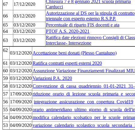
Chiusura 7 e 8 gennaio 2021 scuola primaria
67
17/12/2020
Carducci
Autorizzazione al DS oer la stipula di contratto
66
03/12/2020
triennale con esperto esterno R.S.P.P.
65
03/12/2020
Percentuale di riparto FIS docenti e ata
64
03/12/2020
PTOF A.S. 2020-2021
Ratifica date elezioni rinnovo Consigli di Class
63
03/12/2020
Interclasse- Intersezione
62
03/12/2020
Accettazione beni donati (Plesso Cantalupo)
61
03/12/2020
Ratifica contratti esperti esterni 2020
60
03/12/2020
Assunzione Variazione Finanziamenti Finalizzati MI
59
03/12/2020
Variazioni P.A. 2020
58
03/12/2020
Convenzione_di_cassa_quadriennio_01-01-2021_31
57
17/09/2020
riduzione_orario_di_lezione_scuola_primaria_e_seco
56
17/09/2020
integrazione_assicurazione_con_copertura_Covid19
55
04/09/2020
orario_antimeridiano_ultimo_giorno_di_scuola_dell'i
54
04/09/2020
modifica_calendario_scolsatico_per_le_scuole_prima
53
04/09/2020
variazione_calendario_scolastico_scuola_secondaria_