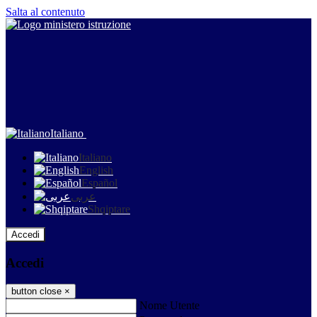
Salta al contenuto
Italiano
Italiano
English
Español
عربى
Shqiptare
Accedi
Accedi
button close
×
Nome Utente