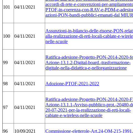
accordi-di-rete-e-convenzioni-per-ampliamento
101
04/11/2021
PTOF-in-coerenza-con-RAV-e-PDM-e-adesio
azioni-PON-bandi-pubblici-emanati-dal MIU
Assunzioni-in-bilancio-delle-risorse-PON-relat
100
04/11/2021
alla-realizzazione-di-reti-locali-cablate-e-wirele
nelle-scuole
Ratifica-adesione-Progetto-PON-2014-2020-fe
99
04/11/2021
Azione-13.1.2-Digital-board.-trasformazione-
digitale-nella-didattica-e-nellorganizzazione
98
04/11/2021
Adozione-PTOF-2021-2022
Ratifica-adesione-Progetto-PON-2014-2020-
Azione-13.1.1-Avviso-pubblico-prot.-20480-d
97
04/11/2021
20-07-2021-per-la-realizzazione-di-reti-locali-
cabiate-e-wireless-nelle-scuole
96
10/09/2021
Commissione-eletterole-Art.24-OM-215-1991.