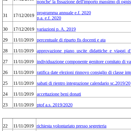
nonche' la fissazione dell'importo massimo di ognis
programma annuale e.f. 2020
31
17/12/2019
p.a. e.f. 2020
30
17/12/2019
variazioni p. A. 2019
29
11/11/2019
percentuale di riparto fis docenti e ata
28
11/11/2019
approvazione_piano_uscite_didattiche_e_viaggi_d
27
11/11/2019
individuazione componente genitore comitato di va
26
11/11/2019
ratifica date elezioni rinnovo consiglio di classe in
25
11/11/2019
sabati di rientro integrazione calendario sc.2019/20
24
11/11/2019
accettazione beni donati
23
11/11/2019
ptof a.s. 2019/2020
22
11/11/2019
richiesta volontariato presso segreteria