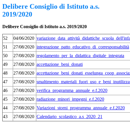
Delibere Consiglio di Istituto a.s.
2019/2020
Delibere Consiglio di Istituto a.s. 2019/2020
52
04/06/2020
variazione_data_attività_didattiche_scuola_dell'in
51
27/08/2020
integrazione_patto_educativo_di_corresponsabilità
50
27/08/2020
regolamento_per_la_didattica_digitale_integrata
49
27/08/2020
accettazione_beni_donati
48
27/08/2020
accettazione_beni_donati_esselunga_coop_associa
47
27/08/2020
smaltimento_materiali_fuori_uso_e_beni_inutilizza
46
27/08/2020
verifica_programma_annuale_e.f.2020
45
27/08/2020
radiazione_minori_impegni_e.f.2020
44
27/08/2020
Variazioni_storni_programma_annuale_e.f.2020
43
27/08/2020
Calendario_scolastico_a.s_2020_21