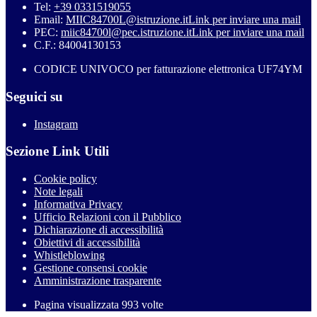
Tel:
+39 0331519055
Email:
MIIC84700L@istruzione.it
Link per inviare una mail
PEC:
miic84700l@pec.istruzione.it
Link per inviare una mail
C.F.: 84004130153
CODICE UNIVOCO per fatturazione elettronica UF74YM
Seguici su
Instagram
Sezione Link Utili
Cookie policy
Note legali
Informativa Privacy
Ufficio Relazioni con il Pubblico
Dichiarazione di accessibilità
Obiettivi di accessibilità
Whistleblowing
Gestione consensi cookie
Amministrazione trasparente
Pagina visualizzata
993
volte