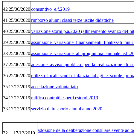
42
25/06/2020
consuntivo_e.f.2019
41
25/06/2020
rimborso alunni classi terze uscite didattiche
40
25/06/2020
variazione storni p.a.2020 (allineamento avanzo defini
39
25/06/2020
assunzione_variazione_finanziamenti_finalizzati_miur
38
25/06/2020
assunzione_variazione_al_programma_annuale_e.f..2
37
25/06/2020
adesione_avviso_pubblico_per_la_realizzazione_di_s
36
25/06/2020
utilizzo_locali_scuola_infanzia_tobagi_e_scuole_pri
35
17/12/2019
accettazione volontariato
34
17/12/2019
ratifica contratti esperti esterni 2019
33
17/12/2019
servizio di trasporto alunni anno 2020
adozione della deliberazione consiliare avente ad 
32
17/12/2019