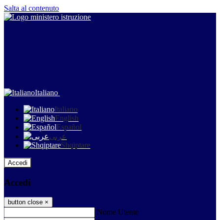
Salta al contenuto
Italiano
Italiano
English
Español
عربى
Shqiptare
Accedi
Accedi
button close
×
Nome Utente