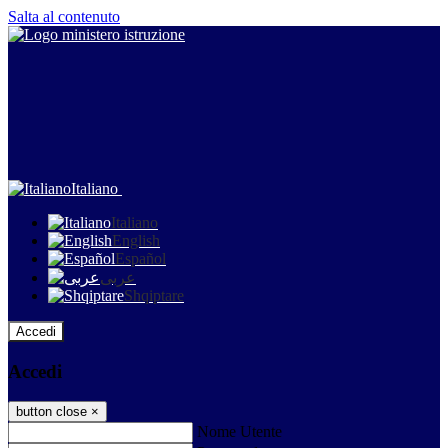
Salta al contenuto
Italiano
Italiano
English
Español
عربى
Shqiptare
Accedi
Accedi
button close
×
Nome Utente