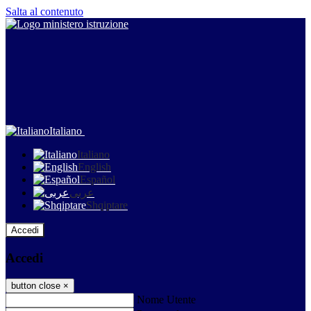
Salta al contenuto
Italiano
Italiano
English
Español
عربى
Shqiptare
Accedi
Accedi
button close
×
Nome Utente