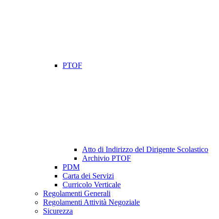
PTOF
Atto di Indirizzo del Dirigente Scolastico
Archivio PTOF
PDM
Carta dei Servizi
Curricolo Verticale
Regolamenti Generali
Regolamenti Attività Negoziale
Sicurezza