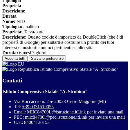
Tipologia
Proprieta
Descrizione
Durata
Nome:
NID
Tipologia:
analitico
Proprieta:
Terza-parte
Descrizione:
Questo cookie è impostato da DoubleClick (che è di
proprietà di Google) per aiutarti a costruire un profilo dei tuoi
interessi e mostrarti annunci pertinenti su altri siti.
Durata:
6 mesi 3 giorni
Accetta tutti
Salva le preferenze
Istituto Comprensivo Statale "A. Strobino"
Contatti
Istituto Comprensivo Statale "A. Strobino"
Via Boccaccio n. 2 /e 20023 Cerro Maggiore (MI)
Tel:
+39 0331519055
Email:
MIIC84700L@istruzione.it
Link per inviare una mail
PEC:
miic84700l@pec.istruzione.it
Link per inviare una mail
C.F.: 84004130153