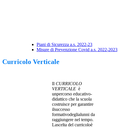
Piani di Sicurezza a.s. 2022-23
Misure di Prevenzione Covid a.s. 2022-2023
Curricolo Verticale
Il
CURRICOLO
VERTICALE
è
unpercorso educativo-
didattico che la scuola
costruisce per garantire
ilsuccesso
formativodeglialunni da
raggiungere nel tempo.
Lascelta del curricoloè