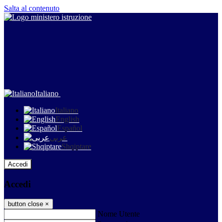
Salta al contenuto
Italiano
Italiano
English
Español
عربى
Shqiptare
Accedi
Accedi
button close
×
Nome Utente