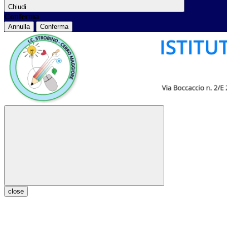
Chiudi
Conferma
Annulla
Conferma
close