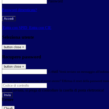
Password
Password dimenticata?
-
Entra con SPID
Entra con CIE
Seleziona utente
button close
×
Recupero password
button close
×
E-mail
Verrà inviato un messaggio all'indirizz
Non hai una e-mail associata al nome utente? Effettua il reset della password tram
E-mail inviata, si prega di controllare la casella di posta elettronica!
Errore
Chiudi