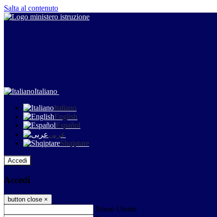
Salta al contenuto
Italiano
Italiano
English
Español
عربى
Shqiptare
Accedi
Accedi
button close
×
Nome Utente