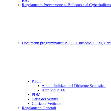
RAV
Regolamento Prevenzione al Bullismo e al Cyberbullism
Documenti programmatici: PTOF, Curricolo, PDM, Carta
PTOF
Atto di Indirizzo del Dirigente Scolastico
Archivio PTOF
PDM
Carta dei Servizi
Curricolo Verticale
Regolamenti Generali