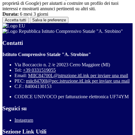
proprietà di Google) per aiutarti a costruire un profilo dei tuoi
interessi e mostrarti annunci pertinenti su altri siti.
Durata:
6 mesi 3 giorni
Accetta tutti
Salva le preferenze
Istituto Comprensivo Statale "A. Strobino"
Contatti
Istituto Comprensivo Statale "A. Strobino"
Via Boccaccio n. 2 /e 20023 Cerro Maggiore (MI)
Tel:
+39 0331519055
Email:
MIIC84700L@istruzione.it
Link per inviare una mail
PEC:
miic84700l@pec.istruzione.it
Link per inviare una mail
C.F.: 84004130153
CODICE UNIVOCO per fatturazione elettronica UF74YM
Seguici su
Instagram
Sezione Link Utili