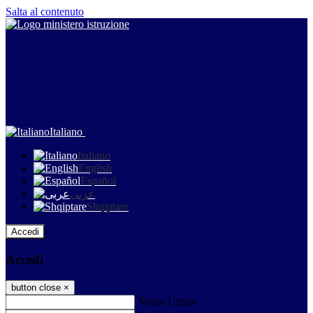
Salta al contenuto
Italiano
Italiano
English
Español
عربى
Shqiptare
Accedi
Accedi
button close
×
Nome Utente