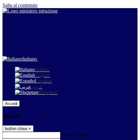
Salta al contenuto
Italiano
Italiano
English
Español
عربى
Shqiptare
Accedi
Accedi
button close
×
Nome Utente