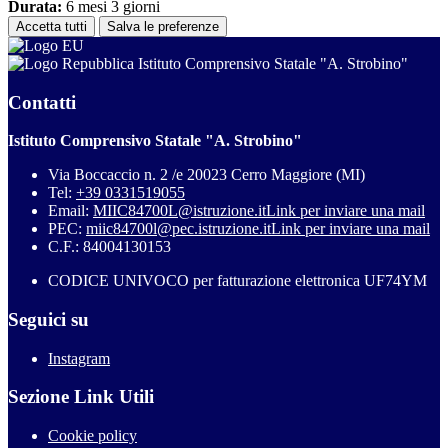
Durata:
6 mesi 3 giorni
Accetta tutti
Salva le preferenze
Istituto Comprensivo Statale "A. Strobino"
Contatti
Istituto Comprensivo Statale "A. Strobino"
Via Boccaccio n. 2 /e 20023 Cerro Maggiore (MI)
Tel:
+39 0331519055
Email:
MIIC84700L@istruzione.it
Link per inviare una mail
PEC:
miic84700l@pec.istruzione.it
Link per inviare una mail
C.F.: 84004130153
CODICE UNIVOCO per fatturazione elettronica UF74YM
Seguici su
Instagram
Sezione Link Utili
Cookie policy