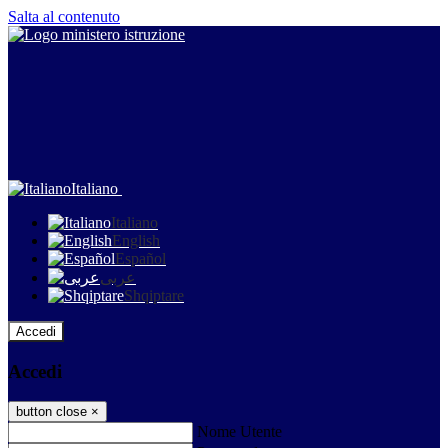
Salta al contenuto
Italiano
Italiano
English
Español
عربى
Shqiptare
Accedi
Accedi
button close
×
Nome Utente