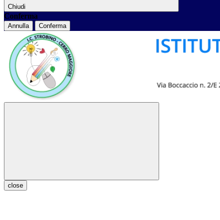
Chiudi
Conferma
Annulla
Conferma
close