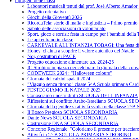
I progetti delle classi
Laboratori musicali tenuti dal prof. José Alberto Am
Progetto orientativo
Giochi della Gioventù 2026
RicordaTela: storie di mafia e ingiustizia – Primo premi
Sabato delle associazioni di volontariato
Sport, gioco e sorrisi: festa in campo per i bambini della 
Le api entrano in classe
CARNEVALE ALL'INFANZIA TOBAGI: Una festa di color
Honey, ci aiuta a scoprire il valore autentico del Natale
Noi, costruttori di PACE
Progetto educazione alimentare a.s. 2024-25
IC Strobino in piazza per celebrare la giornata della con
CODEWEEK 2024 : "Halloween colours"
Giornata dei calzini spaiati 2024
"Viaggio senza ritorno" classe 5^A Scuola primaria Card
FESTEGGIAMO IL NATALE 2023
Conosciamo i nostri diritti SCUOLA DELL'INFANZIA
Riflessioni sul conflitto Arabo-Israeliano SCUOLA
Giornata della gentilezza attività svolta nella cla
Il Bosco Pregioso SCUOLA SECONDARIA
Dante News SCUOLA SECONDARIA
Costruzione DNA SCUOLA SECONDARIA
Concorso Regionale: "Coloriamo il presente per trac
Attività in 5^ B SCUOLA PRIMARIA STROBINO