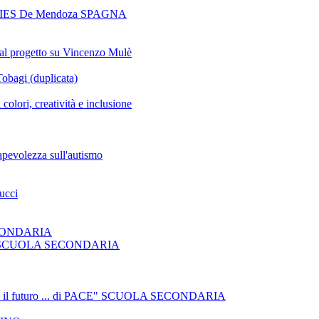
ador IES De Mendoza SPAGNA
o al progetto su Vincenzo Mulè
Tobagi (duplicata)
i, creatività e inclusione
sapevolezza sull'autismo
ucci
 SECONDARIA
sse 2^B SCUOLA SECONDARIA
ciare il futuro ... di PACE" SCUOLA SECONDARIA