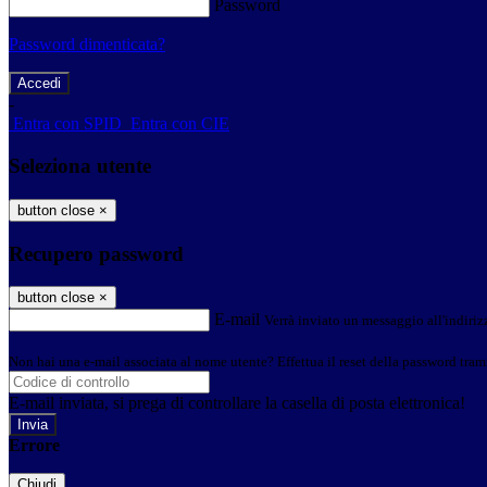
Password
Password dimenticata?
-
Entra con SPID
Entra con CIE
Seleziona utente
button close
×
Recupero password
button close
×
E-mail
Verrà inviato un messaggio all'indirizz
Non hai una e-mail associata al nome utente? Effettua il reset della password tram
E-mail inviata, si prega di controllare la casella di posta elettronica!
Errore
Chiudi