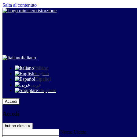
Salta al contenuto
Italiano
Italiano
English
Español
عربى
Shqiptare
Accedi
Accedi
button close
×
Nome Utente