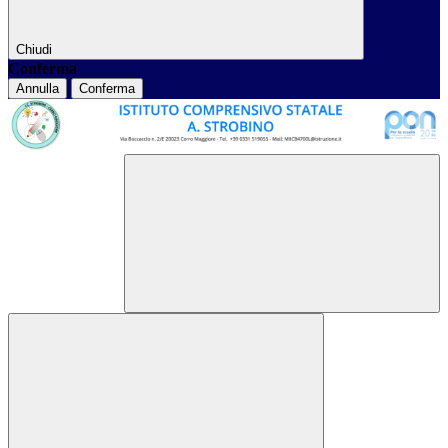
Chiudi
Conferma
Annulla
Conferma