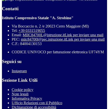
Contatti
Istituto Comprensivo Statale "A. Strobino"
Via Boccaccio n. 2 /e 20023 Cerro Maggiore (MI)
Tel:
+39 0331519055
Email:
MIIC84700L@istruzione.it
Link per inviare una mail
PEC:
miic84700l@pec.istruzione.it
Link per inviare una mail
C.F.: 84004130153
CODICE UNIVOCO per fatturazione elettronica UF74YM
Seguici su
Instagram
Sezione Link Utili
Cookie policy
Note legali
Informativa Privacy
Ufficio Relazioni con il Pubblico
Dichiarazione di accessibilità