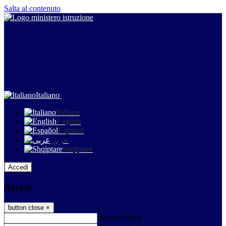
Salta al contenuto
Italiano
Italiano
English
Español
عربى
Shqiptare
Accedi
Accedi
button close
×
Nome Utente