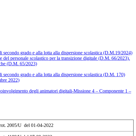
e di secondo grado e alla lotta alla dispersione scolastica (D.M.19/2024)
ne del personale scolastico per la transizione digitale (D.M. 66/2023).
iche (D.M. 65/2023)
 di secondo grado e alla lotta alla dispersione scolastica (D.M. 170)
embre 2022)
di coinvolgimento degli animatori digitali-Missione 4 – Componente 1 –
rot. 2005/U del 01-04-2022