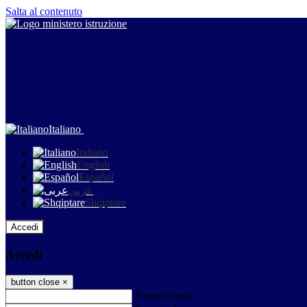
Salta al contenuto
Italiano
Italiano
English
Español
عربى
Shqiptare
Accedi
Accedi
button close
×
Nome Utente