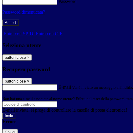
Password
Password dimenticata?
-
Entra con SPID
Entra con CIE
Seleziona utente
button close
×
Recupero password
button close
×
E-mail
Verrà inviato un messaggio all'indirizz
Non hai una e-mail associata al nome utente? Effettua il reset della password tram
E-mail inviata, si prega di controllare la casella di posta elettronica!
Errore
Chiudi