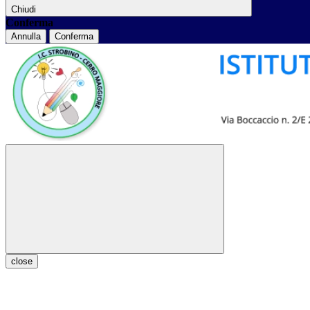
Chiudi
Conferma
Annulla
Conferma
close