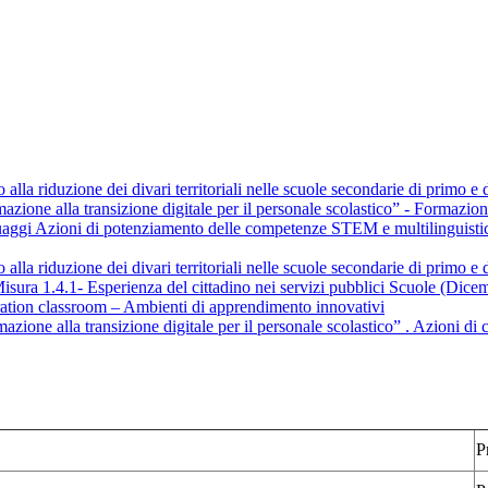
o alla riduzione dei divari territoriali nelle scuole secondarie di primo 
mazione alla transizione digitale per il personale scolastico” - Formazio
uaggi Azioni di potenziamento delle competenze STEM e multilinguist
 alla riduzione dei divari territoriali nelle scuole secondarie di primo e
Misura 1.4.1- Esperienza del cittadino nei servizi pubblici Scuole (Dic
ration classroom – Ambienti di apprendimento innovativi
rmazione alla transizione digitale per il personale scolastico” . Azioni 
P