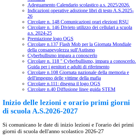
Adeguamento Calendario scolastico a.s. 2025/2026.
Indicazioni operative adozione libri di testo A.S.2025-
26
Circolare n. 148 Comunicazioni orari elezioni RSU
Circolare n. 146 Divieto utilizzo dei cellulari a scuola
a.s. 2024-25
Premiazione logo OGS
Circolare n.137 Flash Mob per la Giornata Mondiale
della consapevolezza sull'Autismo
Cyberbullismo impara a conoscerlo
Circolare n. 118 " Cyberbullismo, impara a conoscerlo.
Guida per i genitori e adulti di riferimento
Circolare n.108 Giornata nazionale della memoria e
dell'impegno delle vittime della mafia
Circolare n.111: disegna il logo OGS
Circolare n.40 Diffusione linee guida STEM
Inizio delle lezioni e orario primi giorni
di scuola A.S.2026-2027
Si comunicano le date di inizio lezioni e l'orario dei primi
giorni di scuola dell'anno scolastico 2026-27