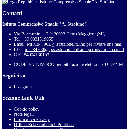
Istituto Comprensivo Statale "A. Strobino"
Contatti
Istituto Comprensivo Statale "A. Strobino"
Via Boccaccio n. 2 /e 20023 Cerro Maggiore (MI)
Tel:
+39 0331519055
Email:
MIIC84700L@istruzione.it
Link per inviare una mail
PEC:
miic84700l@pec.istruzione.it
Link per inviare una mail
C.F.: 84004130153
CODICE UNIVOCO per fatturazione elettronica UF74YM
Seguici su
Instagram
Sezione Link Utili
Cookie policy
Note legali
Informativa Privacy
Ufficio Relazioni con il Pubblico