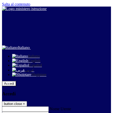
Salta al contenuto
Italiano
Italiano
English
Español
عربى
Shqiptare
Accedi
Accedi
button close
×
Nome Utente