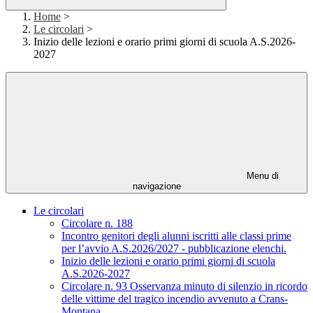
Home
>
Le circolari
>
Inizio delle lezioni e orario primi giorni di scuola A.S.2026-
2027
Menu di
navigazione
Le circolari
Circolare n. 188
Incontro genitori degli alunni iscritti alle classi prime
per l’avvio A.S.2026/2027 - pubblicazione elenchi.
Inizio delle lezioni e orario primi giorni di scuola
A.S.2026-2027
Circolare n. 93 Osservanza minuto di silenzio in ricordo
delle vittime del tragico incendio avvenuto a Crans-
Montana