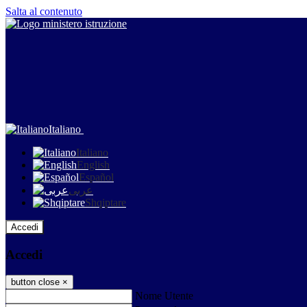
Salta al contenuto
Italiano
Italiano
English
Español
عربى
Shqiptare
Accedi
Accedi
button close
×
Nome Utente