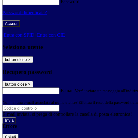
Password
Password dimenticata?
-
Entra con SPID
Entra con CIE
Seleziona utente
button close
×
Recupero password
button close
×
E-mail
Verrà inviato un messaggio all'indirizz
Non hai una e-mail associata al nome utente? Effettua il reset della password tram
E-mail inviata, si prega di controllare la casella di posta elettronica!
Errore
Chiudi