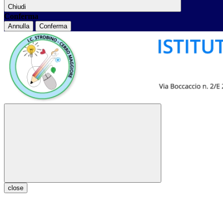
Chiudi
Conferma
Annulla
Conferma
close