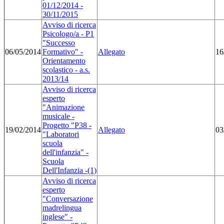
01/12/2014 -
30/11/2015
Avviso di ricerca
Psicologo/a - P1
"Successo
06/05/2014
Formativo" -
Allegato
16
Orientamento
scolastico - a.s.
2013/14
Avviso di ricerca
esperto
"Animazione
musicale -
Progetto "P38 -
19/02/2014
Allegato
03
"Laboratori
scuola
dell'infanzia" -
Scuola
Dell'Infanzia -(1)
Avviso di ricerca
esperto
"Conversazione
madrelingua
inglese" -