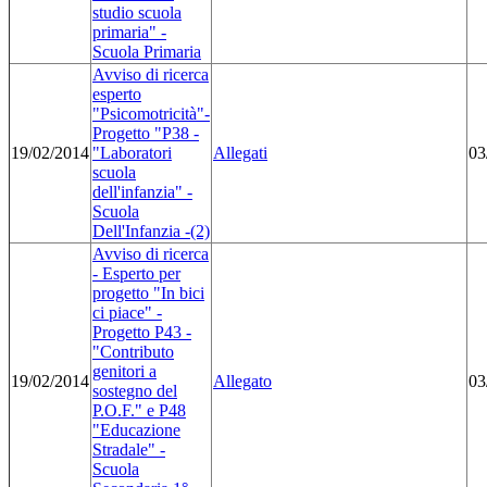
studio scuola
primaria" -
Scuola Primaria
Avviso di ricerca
esperto
"Psicomotricità"-
Progetto "P38 -
19/02/2014
"Laboratori
Allegati
03
scuola
dell'infanzia" -
Scuola
Dell'Infanzia -(2)
Avviso di ricerca
- Esperto per
progetto "In bici
ci piace" -
Progetto P43 -
"Contributo
genitori a
19/02/2014
Allegato
03
sostegno del
P.O.F." e P48
"Educazione
Stradale" -
Scuola