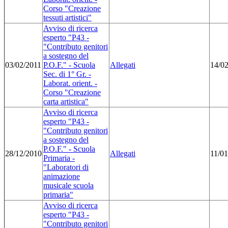
Corso "Creazione
tessuti artistici"
Avviso di ricerca
esperto "P43 -
"Contributo genitori
a sostegno del
03/02/2011
P.O.F." - Scuola
Allegati
14/0
Sec. di 1° Gr. -
Laborat. orient. -
Corso "Creazione
carta artistica"
Avviso di ricerca
esperto "P43 -
"Contributo genitori
a sostegno del
P.O.F." - Scuola
28/12/2010
Allegati
11/01
Primaria -
"Laboratori di
animazione
musicale scuola
primaria"
Avviso di ricerca
esperto "P43 -
"Contributo genitori