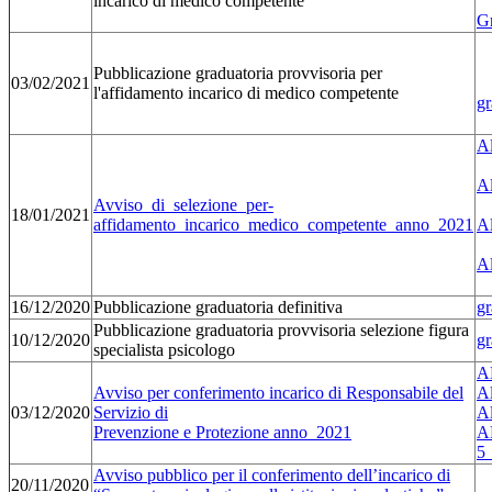
incarico di medico competente
G
Pubblicazione graduatoria provvisoria per
03/02/2021
l'affidamento incarico di medico competente
gr
A
Al
Avviso_di_selezione_per-
18/01/2021
affidamento_incarico_medico_competente_anno_2021
Al
Al
16/12/2020
Pubblicazione graduatoria definitiva
gr
Pubblicazione graduatoria provvisoria selezione figura
10/12/2020
gr
specialista psicologo
A
Avviso per conferimento incarico di Responsabile del
Al
03/12/2020
Servizio di
Al
Prevenzione e Protezione anno_2021
A
5
Avviso pubblico per il conferimento dell’incarico di
20/11/2020