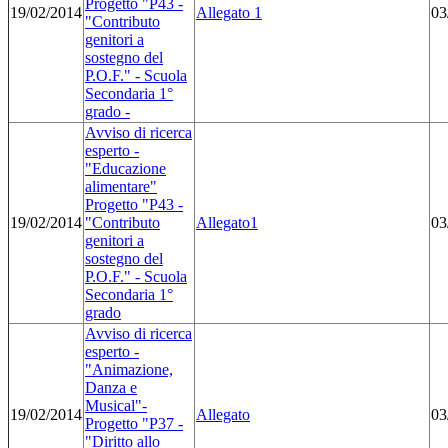
Progetto "P43 -
19/02/2014
Allegato 1
03
"Contributo
genitori a
sostegno del
P.O.F." - Scuola
Secondaria 1°
grado -
Avviso di ricerca
esperto -
"Educazione
alimentare"
Progetto "P43 -
19/02/2014
"Contributo
Allegato1
03
genitori a
sostegno del
P.O.F." - Scuola
Secondaria 1°
grado
Avviso di ricerca
esperto -
"Animazione,
Danza e
Musical"-
19/02/2014
Allegato
03
Progetto "P37 -
"Diritto allo