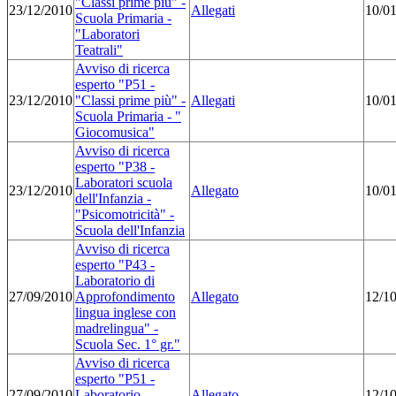
"Classi prime più" -
23/12/2010
Allegati
10/0
Scuola Primaria -
"Laboratori
Teatrali"
Avviso di ricerca
esperto "P51 -
23/12/2010
"Classi prime più" -
Allegati
10/0
Scuola Primaria - "
Giocomusica"
Avviso di ricerca
esperto "P38 -
Laboratori scuola
23/12/2010
Allegato
10/0
dell'Infanzia -
"Psicomotricità" -
Scuola dell'Infanzia
Avviso di ricerca
esperto "P43 -
Laboratorio di
27/09/2010
Approfondimento
Allegato
12/1
lingua inglese con
madrelingua" -
Scuola Sec. 1° gr."
Avviso di ricerca
esperto "P51 -
27/09/2010
Laboratorio
Allegato
12/1