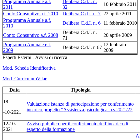
Programma Annuale a.f.
Delibera C.d.I. n.
10 febbraio 2011
2011
32
Conto Consuntivo a.f. 2010
Delibera C.d.I. n. 7
22 aprile 2011
Programma Annuale a.f.
Delibera C.d.I. n. 6
11 febbraio 2010
2010
Delibera C.d.I. n.
Conto Consuntivo a.f. 2008
20 aprile 2009
71
Programma Annuale e.f.
12 febbraio
Delibera C.d.I. n 67
2009
2009
Esperti Esterni - Avvisi di ricerca
Mod. Scheda Identificativa
Mod. CurriculumVitae
Data
Tipologia
18
Valutazione istanza di partecipazione per conferimento
incarico progetto "Assistenza psicologica"a.s.2021/22
-10-2021
12-10-
Avviso pubblico per il conferimento dell’incarico di
2021
esperto della formazione
A