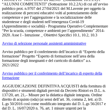
“ALUNNI COMPETENTI” (Sottoazione 10.2.2A) di cui all’avviso
pubblico prot. n.9707 del 27/04/2021 del M.I.avente per oggetto la
realizzazione di percorsi educativi volti al potenziamento delle
competenze e per l’aggregazione e la socializzazione delle
studentesse e degli studenti nell’emergenza Covid-19
(Apprendimento e socialità) - Programma Operativo Complementare
“Per la scuola, competenze e ambienti per l’apprendimento” 2014-
2020. Asse I - Istruzione _ Obiettivi Specifici 10.1, 10.2, 10.3
Avviso di selezione personale assistenti amministrative
Avviso pubblico per il conferimento dell’incarico di “Esperto della
formazione" Progetto “Esperto di formazione nell’area della
formazione degli insegnanti e del curricolo di-dattico” a.s.
2021/2022
Avviso pubblico per il conferimento dell’incarico di esperto della
formazione
AGGIUDICAZIONE DEFINITIVA ACQUISTI della fornitura di
dispositivi e strumenti digitali previsti da Decreto Ristori ex D.L. n.
137/20, art. 21,– Misure per la didattica digitale integrata. Ordine
diretto di acquisto (oda) (ai sensi dell’art. 36, comma 2, lett. a) D.
L.gs 50/2016 così come modificato integrato dal D. L.gs 56/2017 e
dal D. L. 16/07/2020 n. 76, art. 1 misure urgenti per la