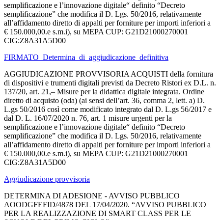
semplificazione e l’innovazione digitale“ definito “Decreto
semplificazione” che modifica il D. Lgs. 50/2016, relativamente
all’affidamento diretto di appalti per forniture per importi inferiori a
€ 150.000,00.e s.m.i), su MEPA CUP: G21D21000270001
CIG:Z8A31A5D00
FIRMATO_Determina_di_aggiudicazione_definitiva
AGGIUDICAZIONE PROVVISORIA ACQUISTI della fornitura
di dispositivi e trumenti digitali previsti da Decreto Ristori ex D.L. n.
137/20, art. 21,– Misure per la didattica digitale integrata. Ordine
diretto di acquisto (oda) (ai sensi dell’art. 36, comma 2, lett. a) D.
L.gs 50/2016 così come modificato integrato dal D. L.gs 56/2017 e
dal D. L. 16/07/2020 n. 76, art. 1 misure urgenti per la
semplificazione e l’innovazione digitale“ definito “Decreto
semplificazione” che modifica il D. Lgs. 50/2016, relativamente
all’affidamento diretto di appalti per forniture per importi inferiori a
€ 150.000,00.e s.m.i), su MEPA CUP: G21D21000270001
CIG:Z8A31A5D00
Aggiudicazione provvisoria
DETERMINA DI ADESIONE - AVVISO PUBBLICO
AOODGFEFID/4878 DEL 17/04/2020. “AVVISO PUBBLICO
PER LA REALIZZAZIONE DI SMART CLASS PER LE