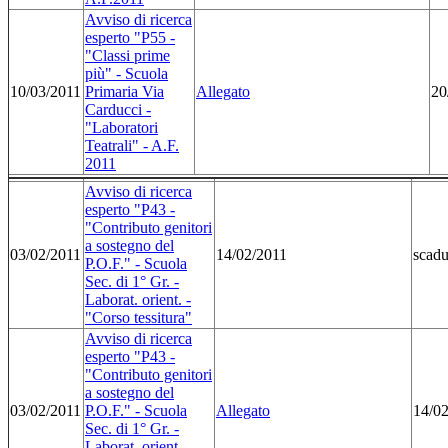
Avviso di ricerca
esperto "P55 -
"Classi prime
più" - Scuola
10/03/2011
Primaria Via
Allegato
20
Carducci -
"Laboratori
Teatrali" - A.F.
2011
Avviso di ricerca
esperto "P43 -
"Contributo genitori
a sostegno del
03/02/2011
14/02/2011
scadu
P.O.F." - Scuola
Sec. di 1° Gr. -
Laborat. orient. -
"Corso tessitura"
Avviso di ricerca
esperto "P43 -
"Contributo genitori
a sostegno del
03/02/2011
P.O.F." - Scuola
Allegato
14/0
Sec. di 1° Gr. -
Laborat. orient. -