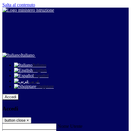
Salta al contenuto
Italiano
Italiano
English
Español
عربى
Shqiptare
Accedi
Accedi
button close
×
Nome Utente