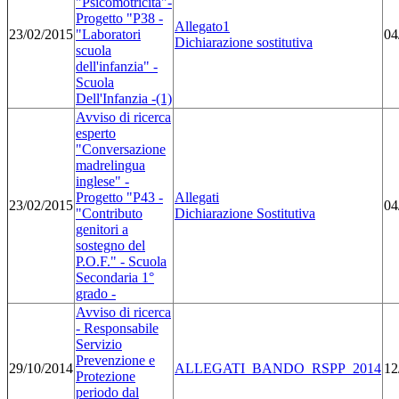
"Psicomotricità"-
Progetto "P38 -
Allegato1
23/02/2015
"Laboratori
04
Dichiarazione sostitutiva
scuola
dell'infanzia" -
Scuola
Dell'Infanzia -(1)
Avviso di ricerca
esperto
"Conversazione
madrelingua
inglese" -
Progetto "P43 -
Allegati
23/02/2015
04
"Contributo
Dichiarazione Sostitutiva
genitori a
sostegno del
P.O.F." - Scuola
Secondaria 1°
grado -
Avviso di ricerca
- Responsabile
Servizio
Prevenzione e
29/10/2014
ALLEGATI_BANDO_RSPP_2014
12
Protezione
periodo dal