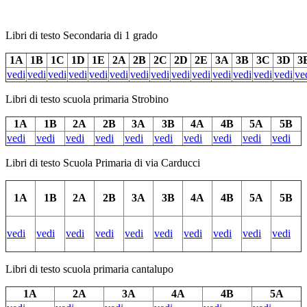
Libri di testo Secondaria di 1 grado
1A
1B
1C
1D
1E
2A
2B
2C
2D
2E
3A
3B
3C
3D
3
vedi
vedi
vedi
vedi
vedi
vedi
vedi
vedi
vedi
vedi
vedi
vedi
vedi
vedi
ve
Libri di testo scuola primaria Strobino
1A
1B
2A
2B
3A
3B
4A
4B
5A
5B
vedi
vedi
vedi
vedi
vedi
vedi
vedi
vedi
vedi
vedi
Libri di testo Scuola Primaria di via Carducci
1A
1B
2A
2B
3A
3B
4A
4B
5A
5B
vedi
vedi
vedi
vedi
vedi
vedi
vedi
vedi
vedi
vedi
Libri di testo scuola primaria cantalupo
1A
2A
3A
4A
4B
5A