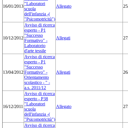
"Laboratori
16/01/2013
Allegato
25
scuola
dell'infanzia -(
"Psicomotricità")
Avviso di ricerca
esperto - P1
"Successo
10/12/2012
Allegati
27
Formativo" -
Laboratorio
d'arte tessile
Avviso di ricerca
esperto - P1
"Successo
13/04/2012
Formativo" -
Allegati
26
Orientamento
scolastico - " -
a.s. 2011/12
Avviso di ricerca
esperto - P38
"Laboratori
16/12/2011
Allegato
27
scuola
dell'infanzia -(
"Psicomotricità")
Avviso di ricerca