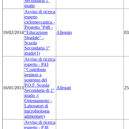
Secondaria 1°
grado
Avviso di ricerca
esperto
ciclomeccanica -
Progetto "P48 -
19/02/2014
"Educazione
Allegato
03
Stradale" -
Scuola
Secondaria 1°
grado(1)
Avviso di ricerca
esperto - P43
"Contributo
genitori a
sostegno del
P.O.F. Scuola
16/01/2013
Allegati
25
Secondaria di 1°
grado -(
Orientamento -
Laboratori di
microbiologia
alimentare)
Avviso di ricerca
esperto - P38