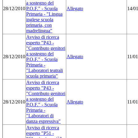
a sostegno del
28/12/2010
P.O.F." - Scuola
Allegato
14/0
Primaria - "Lingua
inglese scuola
primaria, con
madrelingua"
Avviso di ricerca
esperto "P43 -
"Contributo genitori
a sostegno del
28/12/2010
Allegato
11/01
P.O.F." - Scuola
Primaria -
"Laboratori teatrali
scuola primaria"
Avviso di ricerca
esperto "P43 -
"Contributo genitori
a sostegno del
28/12/2010
Allegato
11/01
P.O.F." - Scuola
Primaria -
"Laboratori di
danza espressiva"
Avviso di ricerca
esperto "P51 -