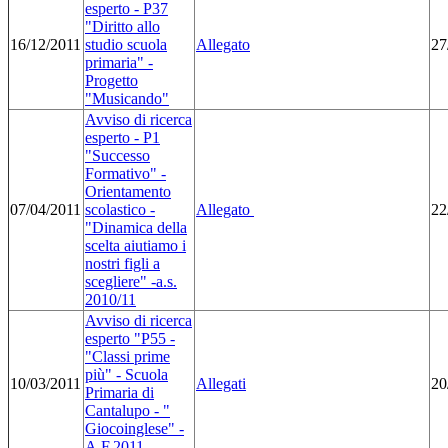
esperto - P37
"Diritto allo
16/12/2011
studio scuola
Allegato
27
primaria" -
Progetto
"Musicando"
Avviso di ricerca
esperto - P1
"Successo
Formativo" -
Orientamento
07/04/2011
scolastico -
Allegato
22
"Dinamica della
scelta aiutiamo i
nostri figli a
scegliere" -a.s.
2010/11
Avviso di ricerca
esperto "P55 -
"Classi prime
più" - Scuola
10/03/2011
Allegati
20
Primaria di
Cantalupo - "
Giocoinglese" -
A.F.2011