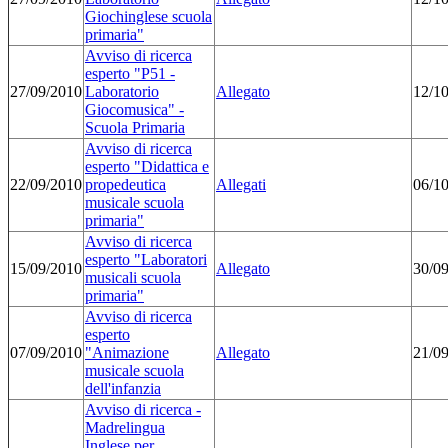
Giochinglese scuola
primaria"
Avviso di ricerca
esperto "P51 -
27/09/2010
Laboratorio
Allegato
12/1
Giocomusica" -
Scuola Primaria
Avviso di ricerca
esperto "Didattica e
22/09/2010
propedeutica
Allegati
06/1
musicale scuola
primaria"
Avviso di ricerca
esperto "Laboratori
15/09/2010
Allegato
30/0
musicali scuola
primaria"
Avviso di ricerca
esperto
07/09/2010
"Animazione
Allegato
21/0
musicale scuola
dell'infanzia
Avviso di ricerca -
Madrelingua
Inglese per