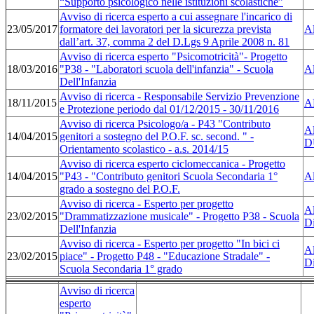
“Supporto psicologico nelle istituzioni scolastiche”
Avviso di ricerca esperto a cui assegnare l'incarico di
23/05/2017
formatore dei lavoratori per la sicurezza prevista
Al
dall’art. 37, comma 2 del D.Lgs 9 Aprile 2008 n. 81
Avviso di ricerca esperto "Psicomotricità"- Progetto
18/03/2016
"P38 - "Laboratori scuola dell'infanzia" - Scuola
Al
Dell'Infanzia
Avviso di ricerca - Responsabile Servizio Prevenzione
18/11/2015
A
e Protezione periodo dal 01/12/2015 - 30/11/2016
Avviso di ricerca Psicologo/a - P43 "Contributo
Al
14/04/2015
genitori a sostegno del P.O.F. sc. second. " -
D
Orientamento scolastico - a.s. 2014/15
Avviso di ricerca esperto ciclomeccanica - Progetto
14/04/2015
"P43 - "Contributo genitori Scuola Secondaria 1°
Al
grado a sostegno del P.O.F.
Avviso di ricerca - Esperto per progetto
Al
23/02/2015
"Drammatizzazione musicale" - Progetto P38 - Scuola
Di
Dell'Infanzia
Avviso di ricerca - Esperto per progetto "In bici ci
Al
23/02/2015
piace" - Progetto P48 - "Educazione Stradale" -
Di
Scuola Secondaria 1° grado
Avviso di ricerca
esperto