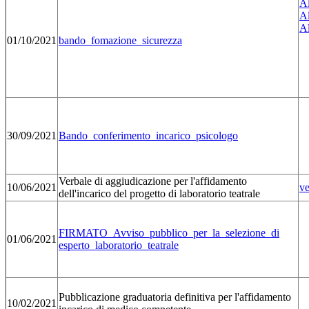
A
A
A
01/10/2021
bando_fomazione_sicurezza
30/09/2021
Bando_conferimento_incarico_psicologo
Verbale di aggiudicazione per l'affidamento
10/06/2021
ve
dell'incarico del progetto di laboratorio teatrale
FIRMATO_Avviso_pubblico_per_la_selezione_di
01/06/2021
esperto_laboratorio_teatrale
Pubblicazione graduatoria definitiva per l'affidamento
10/02/2021