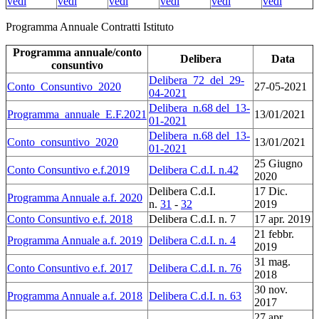
vedi
vedi
vedi
vedi
vedi
vedi
Programma Annuale Contratti Istituto
Programma annuale/conto
Delibera
Data
consuntivo
Delibera_72_del_29-
Conto_Consuntivo_2020
27-05-2021
04-2021
Delibera_n.68 del_13-
Programma_annuale_E.F.2021
13/01/2021
01-2021
Delibera_n.68 del_13-
Conto_consuntivo_2020
13/01/2021
01-2021
25 Giugno
Conto Consuntivo e.f.2019
Delibera C.d.I. n.42
2020
Delibera C.d.I.
17 Dic.
Programma Annuale a.f. 2020
n.
31
-
32
2019
Conto Consuntivo e.f. 2018
Delibera C.d.I. n. 7
17 apr. 2019
21 febbr.
Programma Annuale a.f. 2019
Delibera C.d.I. n. 4
2019
31 mag.
Conto Consuntivo e.f. 2017
Delibera C.d.I. n. 76
2018
30 nov.
Programma Annuale a.f. 2018
Delibera C.d.I. n. 63
2017
27 apr..