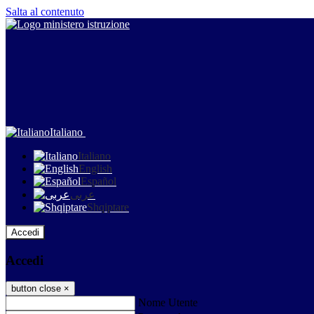
Salta al contenuto
Italiano
Italiano
English
Español
عربى
Shqiptare
Accedi
Accedi
button close
×
Nome Utente