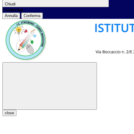
Chiudi
Conferma
Annulla
Conferma
close