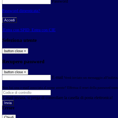
Password
Password dimenticata?
-
Entra con SPID
Entra con CIE
Seleziona utente
button close
×
Recupero password
button close
×
E-mail
Verrà inviato un messaggio all'indirizz
Non hai una e-mail associata al nome utente? Effettua il reset della password tram
E-mail inviata, si prega di controllare la casella di posta elettronica!
Errore
Chiudi