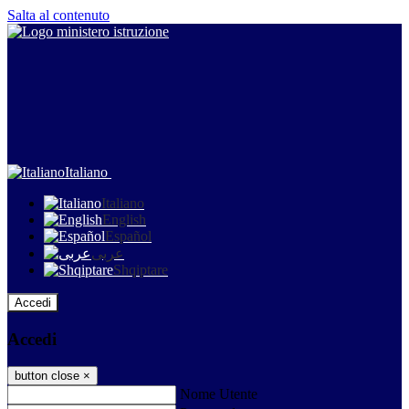
Salta al contenuto
Italiano
Italiano
English
Español
عربى
Shqiptare
Accedi
Accedi
button close
×
Nome Utente