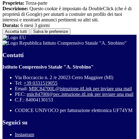
Proprieta:
Terza-parte
Descrizione:
Questo cookie è impostato da DoubleClick (che è di
proprietà di Google) per aiutarti a costruire un profilo dei tuoi
interessi e mostrarti annunci pertinenti su altri siti.
Durata:
6 mesi 3 giorni
Accetta tutti
Salva le preferenze
Istituto Comprensivo Statale "A. Strobino"
Contatti
Istituto Comprensivo Statale "A. Strobino"
Via Boccaccio n. 2 /e 20023 Cerro Maggiore (MI)
Tel:
+39 0331519055
Email:
MIIC84700L@istruzione.it
Link per inviare una mail
PEC:
miic84700l@pec.istruzione.it
Link per inviare una mail
C.F.: 84004130153
CODICE UNIVOCO per fatturazione elettronica UF74YM
Seguici su
Instagram