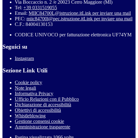
Via Boccaccio n. 2 /e 20023 Cerro Maggiore (MI)
Tel:
+39 0331519055
Email:
MIIC84700L@istruzione.it
Link per inviare una mail
PEC:
miic84700l@pec.istruzione.it
Link per inviare una mail
C.F.: 84004130153
CODICE UNIVOCO per fatturazione elettronica UF74YM
Seguici su
Instagram
Sezione Link Utili
Cookie policy
Note legali
Informativa Privacy
Ufficio Relazioni con il Pubblico
Dichiarazione di accessibilità
Obiettivi di accessibilità
Whistleblowing
Gestione consensi cookie
Amministrazione trasparente
Pagina visualizzata
1066
volte