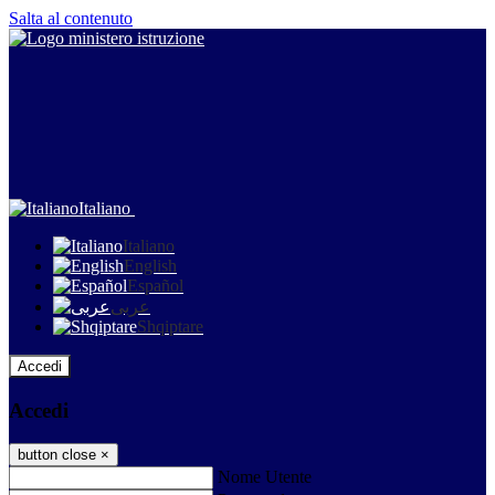
Salta al contenuto
Italiano
Italiano
English
Español
عربى
Shqiptare
Accedi
Accedi
button close
×
Nome Utente